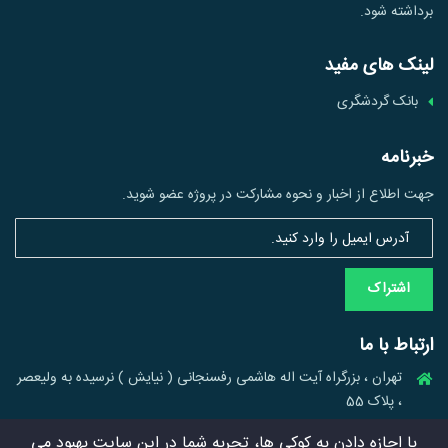
برداشته شود.
لینک های مفید
بانک گردشگری
خبرنامه
جهت اطلاع از اخبار و نحوه مشارکت در پروژه عضو شوید.
اشتراک
ارتباط با ما
تهران ، بزرگراه آیت اله هاشمی رفسنجانی ( نیایش ) نرسیده به ولیعصر
، پلاک 55
88196210 021 , 88196256 021 , 88886908 021
با اجازه دادن به کوکی ها، تجربه شما در این سایت بهبود می